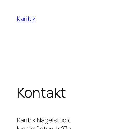
Zum
Inhalt
Karibik
springen
Kontakt
Karibik Nagelstudio
Ingolstädterstr.27a